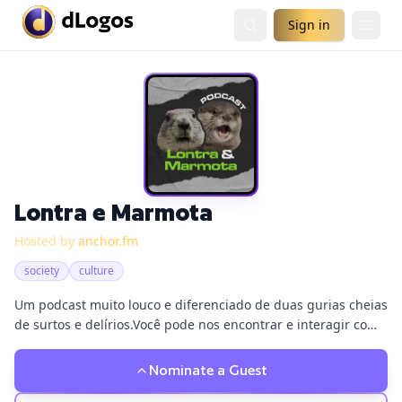
Sign in
Lontra e Marmota
Hosted by
anchor.fm
society
culture
Um podcast muito louco e diferenciado de duas gurias cheias
de surtos e delírios.Você pode nos encontrar e interagir com
a gente nas nossas redes sociais Twitter e Instagram
@lontraemarmota , e pelo nosso email
Nominate a Guest
contato@lontraemarmota.com.br