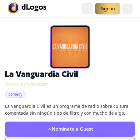
Sign in
La Vanguardia Civil
Hosted by
ivoox.com
comedy
La Vanguardia Civil es un programa de radio sobre cultura
comentada sin ningún tipo de filtro y con mucho de algo
parecido al humor a manos de Alejandro Karsi, Ángel Marín,
Alejandro Granero y Carles Miguel Romeu.
Nominate a Guest