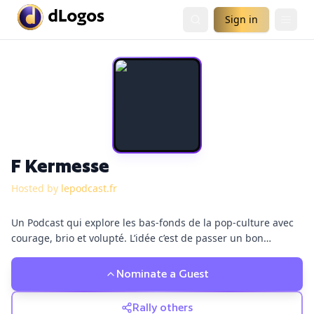
Sign in
F Kermesse
Hosted by
lepodcast.fr
Un Podcast qui explore les bas-fonds de la pop-culture avec
courage, brio et volupté. L’idée c’est de passer un bon
moment en analysant des thèmes et des questions de culture
geek. Y’a aussi un grand nombre de chroniques et rubriques
Nominate a Guest
parce qu’après tout, c’est une Kermesse !
Rally others